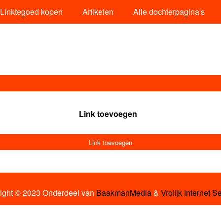
Linktegoed kopen
Artikelen
Alle dochterpagina's
Link toevoegen
Link toevoegen
ight © 2023 Onderdeel van
BaakmanMedia
&
Vrolijk Internet S